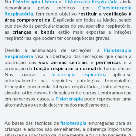
Na
Fisioterapia Lisboa
a
Fisioterapia Respiratória
, ainda
denominada pelos médicos por
Cinesioterapia
Respiratória
, tem como objetivo
restituir a ventilação à
área comprometida
. É aplicada em todas as idades, sendo
que devido às particularidades do seu aparelho respiratório,
as
crianças e bebés
estão mais expostas a infeções
respiratórias, que podem ter consequências graves.
Devido à acumulação de secreções, a
Fisioterapia
Respiratória
visa a libertação das secreções que causa a
obstrução das
vias aéreas centrais
e
periféricas
e a
promoção da
função respiratória normal
de forma eficaz.
Nas crianças a
fisioterapia respiratória
aplica-se
principalmente nas seguintes patologias: bronquiolite,
bronquite, pneumonia, infeções respiratórias, rinite alérgica,
sinusite, otite e asma brônquica entre outras. Lembramos que
em numerosos casos, a
Fisioterapia
pode representar uma
alternativa ao uso de determinados medicamentos.
As bases das técnicas de
fisioterapia
empregadas para as
crianças e adultos são semelhantes, a diferença importante
situa-se na adaptação da idade mental e física do paciente. A