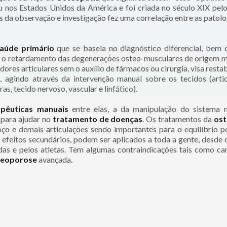
iu nos Estados Unidos da América e foi criada no século XIX pel
s da observação e investigação fez uma correlação entre as patolo
aúde primário
que se baseia no diagnóstico diferencial, bem
 e o retardamento das degenerações osteo-musculares de origem m
dores articulares sem o auxílio de fármacos ou cirurgia, visa resta
, agindo através da intervenção manual sobre os tecidos (artic
as, tecido nervoso, vascular e linfático).
apêuticas manuais
entre elas, a da manipulação do sistema 
) para ajudar no
tratamento de doenças
. Os tratamentos da
ost
oço e demais articulações sendo importantes para o equilíbrio po
efeitos secundários, podem ser aplicados a toda a gente, desde 
idas e pelos atletas. Tem algumas contraindicações tais como ca
teoporose
avançada.