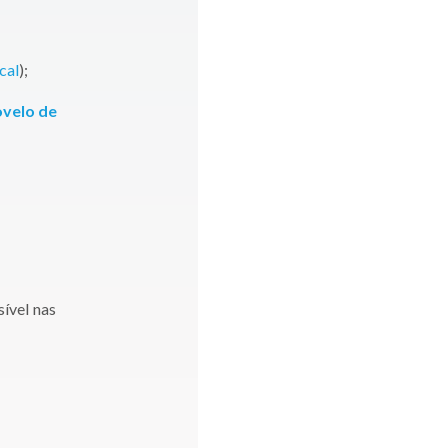
cal
);
velo de
ível nas