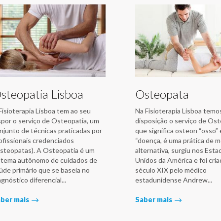
steopatia Lisboa
Osteopata
Fisioterapia Lisboa tem ao seu
Na Fisioterapia Lisboa temo
spor o serviço de Osteopatia, um
disposição o serviço de Os
njunto de técnicas praticadas por
que significa osteon “osso”
ofissionais credenciados
“doença, é uma prática de m
steopatas). A Osteopatia é um
alternativa, surgiu nos Esta
stema autônomo de cuidados de
Unidos da América e foi cri
úde primário que se baseia no
século XIX pelo médico
agnóstico diferencial...
estadunidense Andrew...
ber mais
Saber mais