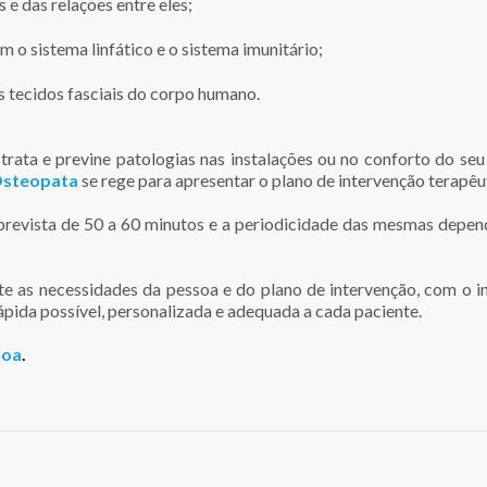
 e das relações entre eles;
am o sistema linfático e o sistema imunitário;
s tecidos fasciais do corpo humano.
trata e previne patologias nas instalações ou no conforto do seu 
steopata
se rege para apresentar o plano de intervenção terapêu
prevista de 50 a 60 minutos e a periodicidade das mesmas depen
e as necessidades da pessoa e do plano de intervenção, com o in
ápida possível, personalizada e adequada a cada paciente.
boa
.