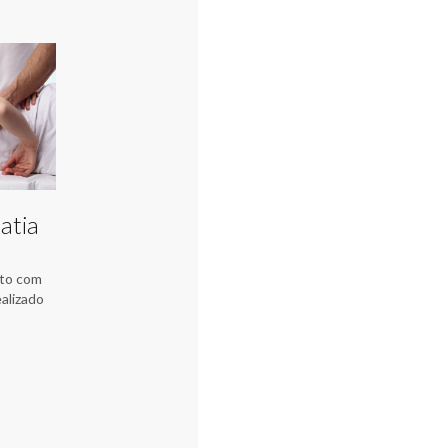
atia
nto com
alizado