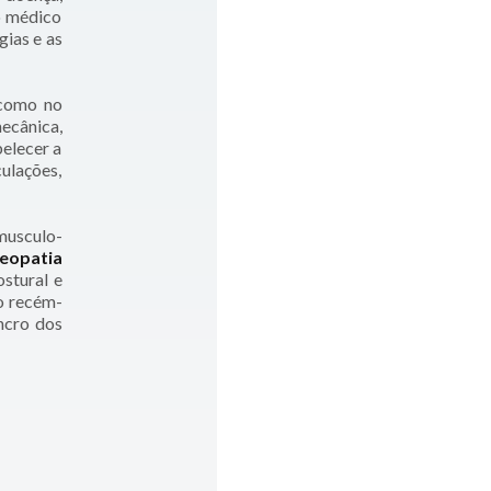
o médico
gias e as
 como no
ecânica,
belecer a
ulações,
musculo-
eopatia
stural e
o recém-
ncro dos