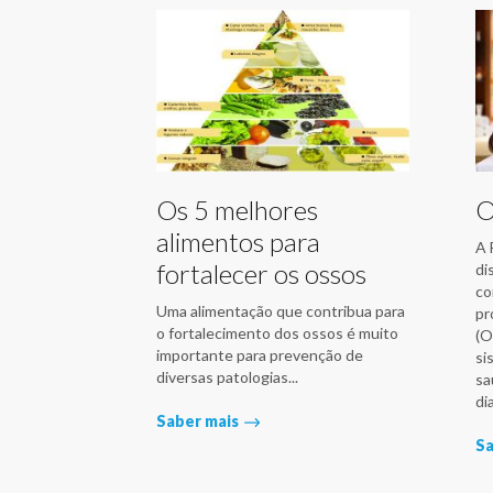
Os 5 melhores
O
alimentos para
A 
fortalecer os ossos
di
co
Uma alimentação que contribua para
pr
o fortalecimento dos ossos é muito
(O
importante para prevenção de
si
diversas patologias...
sa
di
Saber mais
Sa