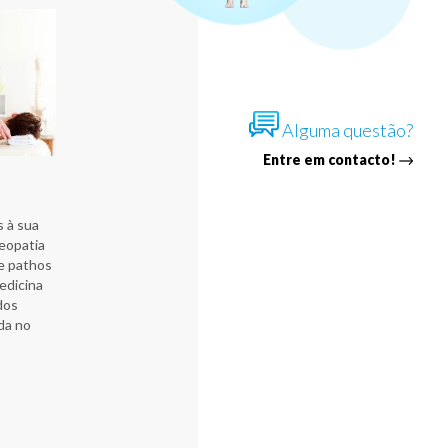
Alguma questão?
Entre em contacto!
s à sua
teopatia
 e pathos
edicina
dos
ada no