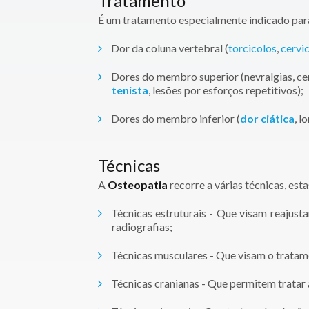
Tratamento
É um tratamento especialmente indicado para
Dor da coluna vertebral (
torcicolos
,
cervic
Dores do membro superior (nevralgias, cer
tenista
, lesões por esforços repetitivos);
Dores do membro inferior (
dor ciática
, l
Técnicas
A
Osteopatia
recorre a várias técnicas, est
Técnicas estruturais - Que visam reajust
radiografias;
Técnicas musculares - Que visam o tratam
Técnicas cranianas - Que permitem tratar 