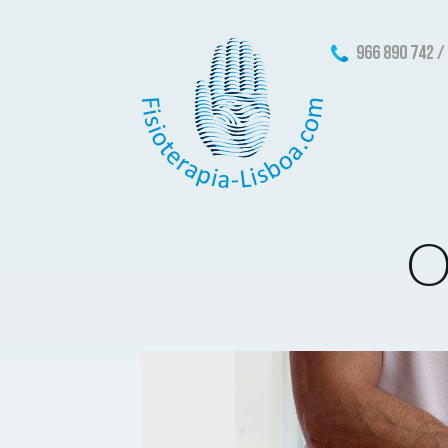
966 890 742 /
O