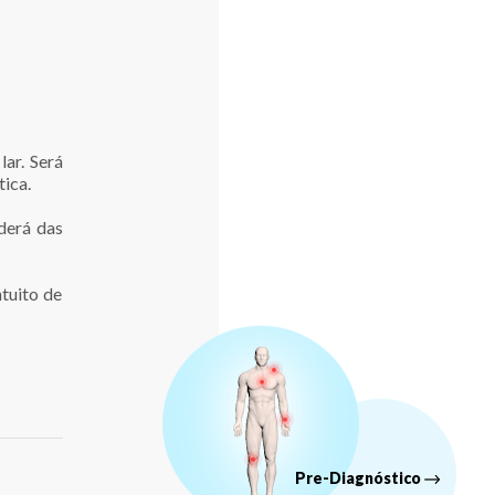
lar. Será
tica.
derá das
tuito de
Pre-Diagnóstico