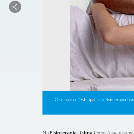
O serviço de Osteopatia da Fisioterapia Li
Na
Fisioterapia Lisboa
temos à sua disposi