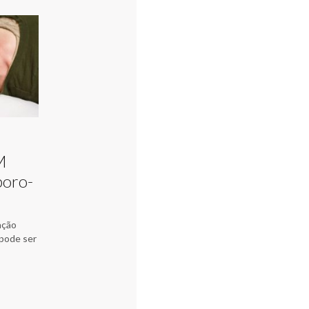
M
poro-
ação
pode ser