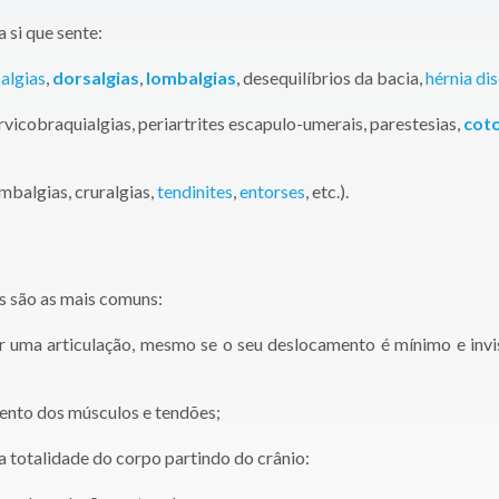
 si que sente:
algias
,
dorsalgias
,
lombalgias
, desequilíbrios da bacia,
hérnia dis
vicobraquialgias, periartrites escapulo-umerais, parestesias,
coto
ombalgias, cruralgias,
tendinites
,
entorses
, etc.).
as são as mais comuns:
ar uma articulação, mesmo se o seu deslocamento é mínimo e invis
ento dos músculos e tendões;
a totalidade do corpo partindo do crânio: