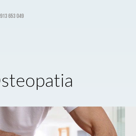
 913 653 049
steopatia