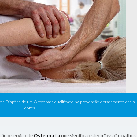
sboa Dispões de um Osteopata qualificado na prevenção e tratamento das s
dores.
ção o serviço de
Osteopatia
que significa osteon “osso” e pathos