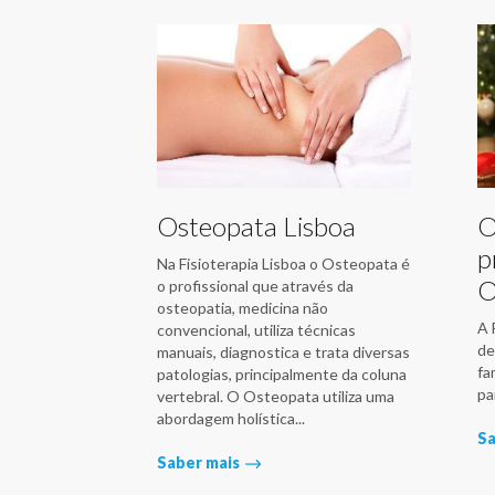
Osteopata Lisboa
O
p
Na Fisioterapia Lisboa o Osteopata é
O
o profissional que através da
osteopatia, medicina não
A 
convencional, utiliza técnicas
de
manuais, diagnostica e trata diversas
fa
patologias, principalmente da coluna
pa
vertebral. O Osteopata utiliza uma
abordagem holística...
Sa
Saber mais