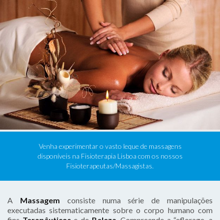
Venha experimentar o vasto leque de massagens
disponíveis na Fisioterapia Lisboa com os nossos
Fisioterapeutas/Massagistas.
A
Massagem
consiste numa série de manipulações
executadas sistematicamente sobre o corpo humano com
fins
Terapêuticos
e de
Beleza
. Compreende a “eflorage, a