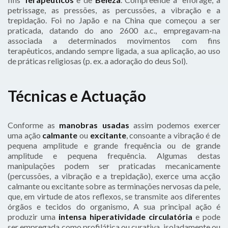
petrissage, as pressões, as percussões, a vibração e a
trepidação. Foi no Japão e na China que começou a ser
praticada, datando do ano 2600 a.c., empregavam-na
associada a determinados movimentos com fins
terapêuticos, andando sempre ligada, a sua aplicação, ao uso
de práticas religiosas (p. ex. a adoração do deus Sol).
Técnicas e Actuação
Conforme as
manobras usadas
assim podemos exercer
uma ação
calmante
ou
excitante
, consoante a vibração é de
pequena amplitude e grande frequência ou de grande
amplitude e pequena frequência. Algumas destas
manipulações podem ser praticadas mecanicamente
(percussões, a vibração e a trepidação), exerce uma acção
calmante ou excitante sobre as terminações nervosas da pele,
que, em virtude de atos reflexos, se transmite aos diferentes
órgãos e tecidos do organismo, A sua principal ação é
produzir uma
intensa hiperatividade circulatória
e pode
ser empregada como profilática ou curativa, isoladamente ou