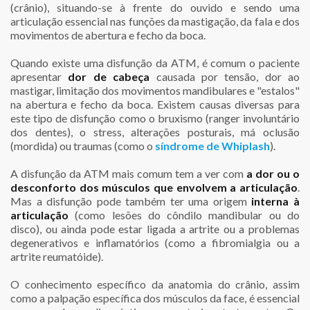
(crânio), situando-se à frente do ouvido e sendo uma
articulação essencial nas funções da mastigação, da fala e dos
movimentos de abertura e fecho da boca.
Quando existe uma disfunção da ATM, é comum o paciente
apresentar
dor de cabeça
causada por tensão, dor ao
mastigar, limitação dos movimentos mandibulares e "estalos"
na abertura e fecho da boca. Existem causas diversas para
este tipo de disfunção como o bruxismo (ranger involuntário
dos dentes), o stress, alterações posturais, má oclusão
(mordida) ou traumas (como o
síndrome de Whiplash
).
A disfunção da ATM mais comum tem a ver com
a dor ou o
desconforto dos músculos que envolvem a articulação
.
Mas a disfunção pode também ter uma origem
interna à
articulação
(como lesões do côndilo mandibular ou do
disco), ou ainda pode estar ligada a artrite ou a problemas
degenerativos e inflamatórios (como a fibromialgia ou a
artrite reumatóide).
O conhecimento específico da anatomia do crânio, assim
como a palpação específica dos músculos da face, é essencial