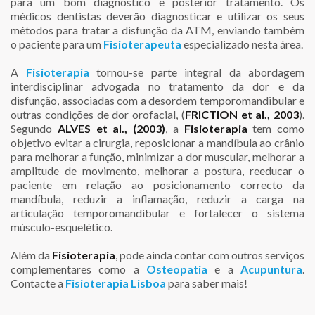
para um bom diagnóstico e posterior tratamento. Os
médicos dentistas deverão diagnosticar e utilizar os seus
métodos para tratar a disfunção da ATM, enviando também
o paciente para um
Fisioterapeuta
especializado nesta área.
A
Fisioterapia
tornou-se parte integral da abordagem
interdisciplinar advogada no tratamento da dor e da
disfunção, associadas com a desordem temporomandibular e
outras condições de dor orofacial, (
FRICTION et al., 2003
).
Segundo
ALVES et al., (2003)
, a
Fisioterapia
tem como
objetivo evitar a cirurgia, reposicionar a mandíbula ao crânio
para melhorar a função, minimizar a dor muscular, melhorar a
amplitude de movimento, melhorar a postura, reeducar o
paciente em relação ao posicionamento correcto da
mandíbula, reduzir a inflamação, reduzir a carga na
articulação temporomandibular e fortalecer o sistema
músculo-esquelético.
Além da
Fisioterapia
, pode ainda contar com outros serviços
complementares como a
Osteopatia
e a
Acupuntura
.
Contacte a
Fisioterapia Lisboa
para saber mais!