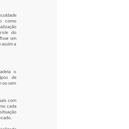
iculdade
do como
alização
trole do
fixar um
 assim a
adeia o
ipos de
om ou sem
nais com
omo cada
 situação
icado.
ealizada