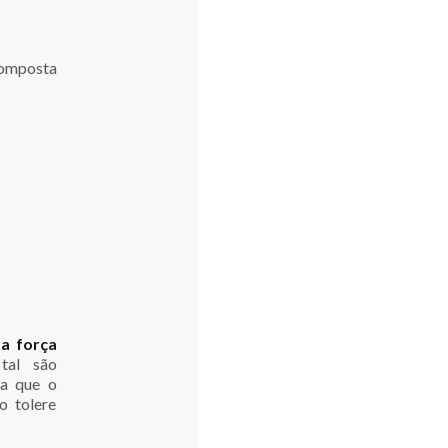
omposta
 a força
tal são
ra que o
o tolere