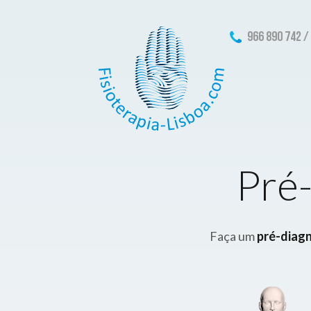
966 890 742 /
Pré
Faça um
pré-diag