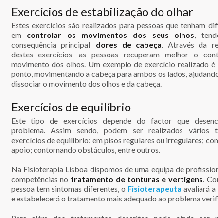
Exercícios de estabilização do olhar
Estes exercícios são realizados para pessoas que tenham dif
em
controlar os movimentos dos seus olhos
, ten
consequência principal,
dores de cabeça
. Através da re
destes exercícios, as pessoas recuperam melhor o con
movimento dos olhos. Um exemplo de exercício realizado é 
ponto, movimentando a cabeça para ambos os lados, ajudando
dissociar o movimento dos olhos e da cabeça.
Exercícios de equilíbrio
Este tipo de exercícios depende do factor que desenc
problema. Assim sendo, podem ser realizados vários t
exercícios de equilíbrio: em pisos regulares ou irregulares; c
apoio; contornando obstáculos, entre outros.
Na Fisioterapia Lisboa dispomos de uma equipa de profissio
competências no
tratamento de tonturas e vertigens
. C
pessoa tem sintomas diferentes, o
Fisioterapeuta
avaliará a
e estabelecerá o tratamento mais adequado ao problema verif
Para além dos tratamentos descritos pode ainda ser r