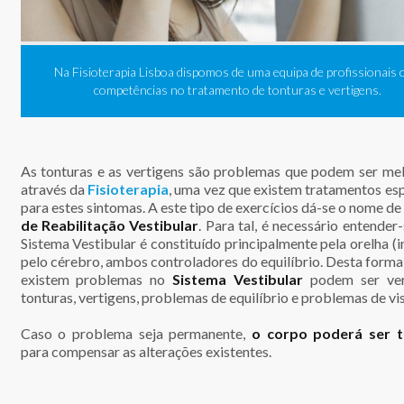
pia Lisboa dispomos de uma equipa de profissionais com
A Tera
tências no tratamento de tonturas e vertigens.
exerc
As tonturas e as vertigens são problemas que podem ser me
através da
Fisioterapia
, uma vez que existem tratamentos es
para estes sintomas. A este tipo de exercícios dá-se o nome de
de Reabilitação Vestibular
. Para tal, é necessário entender
Sistema Vestibular é constituído principalmente pela orelha (i
pelo cérebro, ambos controladores do equilíbrio. Desta forma
existem problemas no
Sistema Vestibular
podem ser ver
tonturas, vertigens, problemas de equilíbrio e problemas de vi
Caso o problema seja permanente,
o corpo poderá ser t
para compensar as alterações existentes.