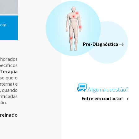
pia de Reabilitação Vestibular é composta principalmente por
ícios de habituação, de estabilização do olhar, e de equilíbrio.
Pre-Diagnóstico
lhorados
pecíficos
Terapia
-se que o
nterna) e
Alguma questão?
, quando
ificadas
Entre em contacto!
são.
reinado