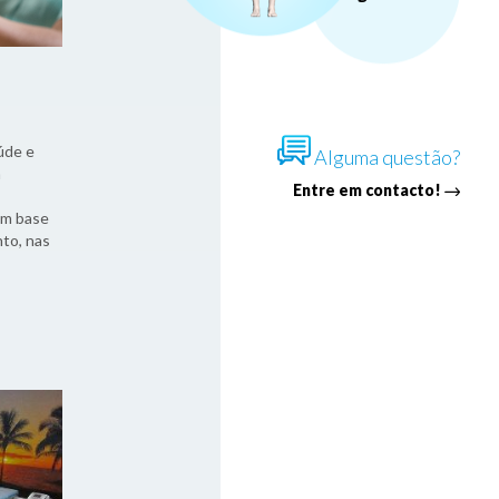
úde e
Alguma questão?
a
Entre em contacto!
om base
to, nas