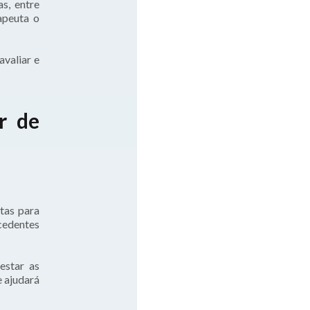
s, entre
apeuta o
avaliar e
r de
tas para
ecedentes
estar as
e ajudará