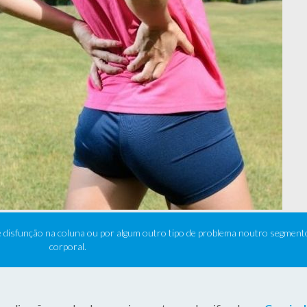
e disfunção na coluna ou por algum outro tipo de problema noutro segment
corporal.