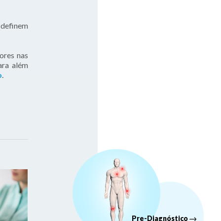
, definem
ores nas
ara além
o
.
Pre-Diagnóstico