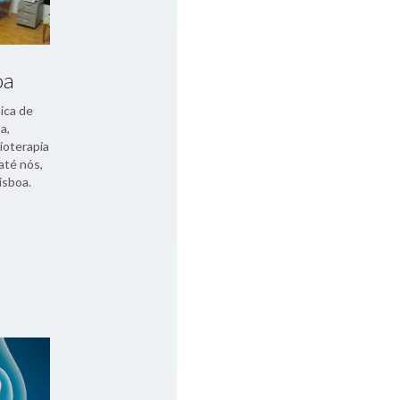
oa
ica de
a,
sioterapia
 até nós,
isboa.