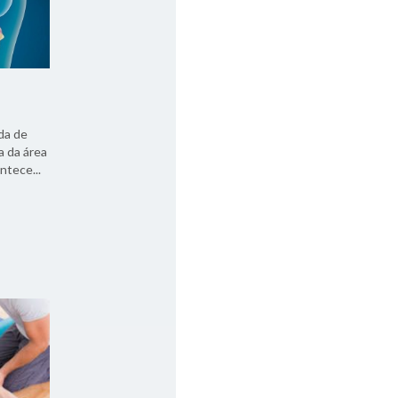
da de
 da área
ntece...