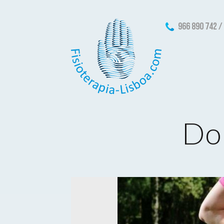
966 890 742 /
Do