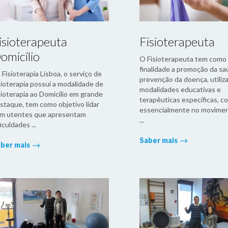
isioterapeuta
Fisioterapeuta
omicílio
O Fisioterapeuta tem como
finalidade a promoção da sa
 Fisioterapia Lisboa, o serviço de
prevenção da doença, utiliz
sioterapia possui a modalidade de
modalidades educativas e
sioterapia ao Domicílio em grande
terapêuticas específicas, c
staque, tem como objetivo lidar
essencialmente no movimen
m utentes que apresentam
...
ficuldades ...
Saber mais
ber mais