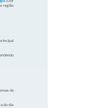
gia
(Dor
a região
principal
ependendo
ntomas de
ra do dia