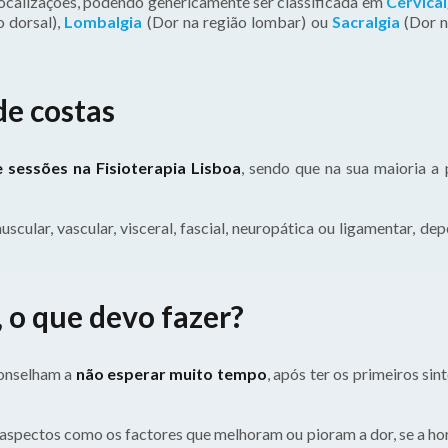
 localizações, podendo genericamente ser classificada em
Cervical
o dorsal),
Lombalgia
(Dor na região lombar) ou
Sacralgia
(Dor n
de costas
 sessões na Fisioterapia Lisboa
, sendo que na sua maioria a 
uscular, vascular, visceral, fascial, neuropática ou ligamentar, d
, o que devo fazer?
conselham a
não esperar muito tempo
, após ter os primeiros si
 aspectos como os factores que melhoram ou pioram a dor, se a ho