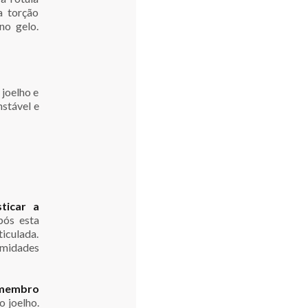
a torção
no gelo.
 joelho e
nstável e
sticar a
pós esta
ticulada.
ormidades
 membro
o joelho.