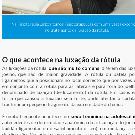
Na Fisioterapia Lisboa temos Fisioterapeutas com uma vasta experi
no tratamento da luxação da rótula.
O que acontece na luxação da rótula
As luxações da rótula,
que são muito comuns
, diferem das lu
joelho, que são de maior gravidade. A rótula ou patela po
ligamentos que a posicionam no local correcto que por vezes 
em conjunto com a rótula para as laterais e para fora do joelh
denominado de luxação (deslocamento) da rótula. Em casos 
força que causou a luxação seja forte, pode afectar a carti
fracturar um pequeno fragmento da extremidade do fémur.
É muito frequente acontecer no
sexo feminino na adolescên
antecedentes de deformidade anatómica da articulação do joel
laxidão ligamentar ou desalinhamento ósseo), em mudanças re
de direcção. Quando há uma mudança repentina de direcção 