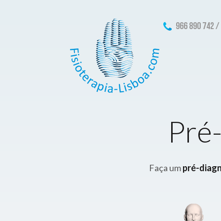
966 890 742 /
Pré
Faça um
pré-diag