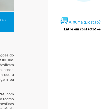
ência
Alguma questão?
Entre em contacto!
xações do
ssui uns
deslizam
o, sendo
em que a
lagem ou
cia
, com
ho (como
pentinas
a rótula