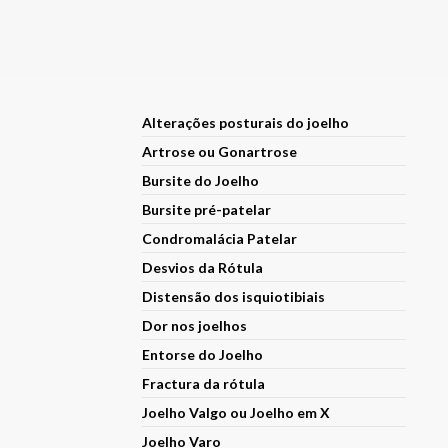
Alterações posturais do joelho
Artrose ou Gonartrose
Bursite do Joelho
Bursite pré-patelar
Condromalácia Patelar
Desvios da Rótula
Distensão dos isquiotibiais
Dor nos joelhos
Entorse do Joelho
Fractura da rótula
Joelho Valgo ou Joelho em X
Joelho Varo